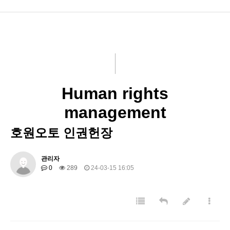
HOWON
HOWONAUTO
HOWON OTOMOTiV
Human rights
performance indicators
management
ESG News
호원오토 인권헌장
Schedule Management
관리자
0
289
24-03-15 16:05