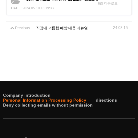
6회 다운로드 |
DATE : 2024-05-10 13:19:33
24.03.15
Previous
직장내 괴롭힘 예방 대응 매뉴얼
Company introduction
Personal Information Processing Policy
directions
Deny collecting emails without permission