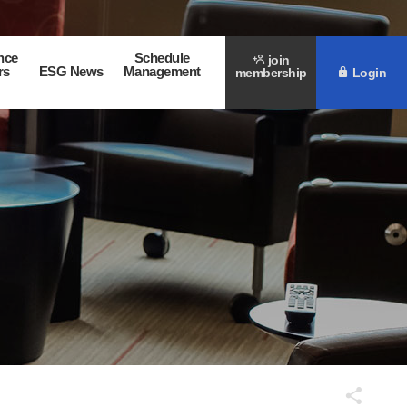
nce
Schedule
join
rs
ESG News
Management
membership
Login