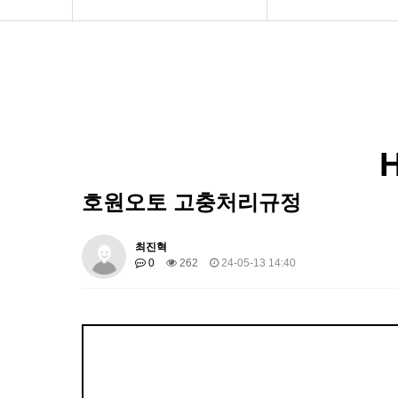
HOWON
HOWONAUTO
HOWON OTOMOTiV
performance indicators
호원오토 고충처리규정
ESG News
Schedule Management
최진혁
0
262
24-05-13 14:40