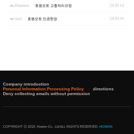
24.05.13
Previous
호원오토 고충처리규정
24.03.15
next
호원오토 인권헌장
Company introduction
Personal Information Processing Policy
directions
Deny collecting emails without permission
COPYRIGHT ⓒ 2018. Howon Co., Ltd ALL RIGHTS RESERVED.
HOWON