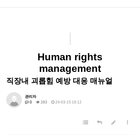
HOWON
HOWONAUTO
HOWON OTOMOTiV
Human rights
performance indicators
management
ESG News
직장내 괴롭힘 예방 대응 매뉴얼
Schedule Management
관리자
0
283
24-03-15 16:12